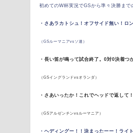
初めてのW杯実況でGSから準々決勝まで
・さあラカトシュ！オフサイド無い！ロ
（GSルーマニアvsソ連）
・長い笛が鳴って試合終了。0対0決着つ
（GSイングランドvsオランダ）
・さあいったか！これでヘッドで返して！
（GSアルゼンチンvsルーマニア）
・ヘディングー！！決まったーー！ライト