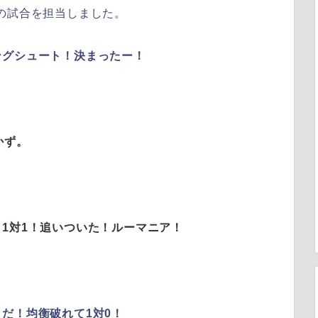
の試合を担当しました。
ングシュート！決まったー！
かず。
1対1！追いついた！ルーマニア！
だ！均衡破れて1対0！