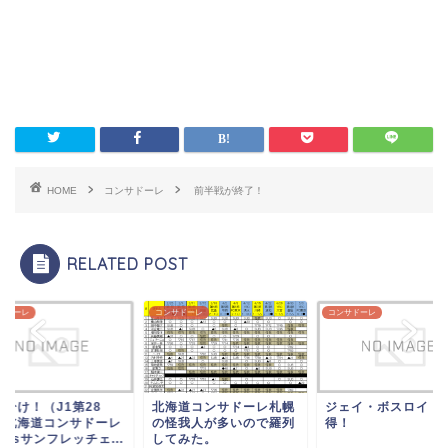
HOME
コンサドーレ
前半戦が終了！
RELATED POST
サドーレ
コンサドーレ
コンサドーレ
海道コンサドーレ札幌
ジェイ・ボスロイドを獲
適当に今シーズン振
怪我人が多いので羅列
得！
り！
てみた。