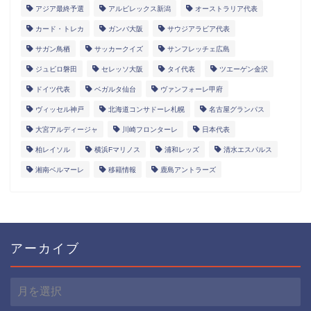
アジア最終予選
アルビレックス新潟
オーストラリア代表
カード・トレカ
ガンバ大阪
サウジアラビア代表
サガン鳥栖
サッカークイズ
サンフレッチェ広島
ジュビロ磐田
セレッソ大阪
タイ代表
ツエーゲン金沢
ドイツ代表
ベガルタ仙台
ヴァンフォーレ甲府
ヴィッセル神戸
北海道コンサドーレ札幌
名古屋グランパス
大宮アルディージャ
川崎フロンターレ
日本代表
柏レイソル
横浜Fマリノス
浦和レッズ
清水エスパルス
湘南ベルマーレ
移籍情報
鹿島アントラーズ
アーカイブ
ア
ー