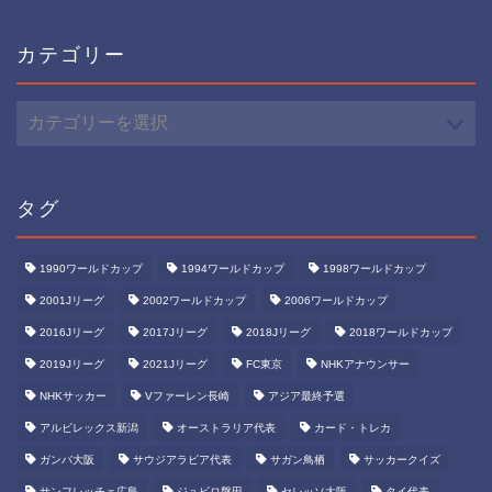
カ
イ
ブ
カテゴリー
カ
テ
ゴ
リ
ー
タグ
1990ワールドカップ
1994ワールドカップ
1998ワールドカップ
2001Jリーグ
2002ワールドカップ
2006ワールドカップ
2016Jリーグ
2017Jリーグ
2018Jリーグ
2018ワールドカップ
2019Jリーグ
2021Jリーグ
FC東京
NHKアナウンサー
NHKサッカー
Vファーレン長崎
アジア最終予選
アルビレックス新潟
オーストラリア代表
カード・トレカ
ガンバ大阪
サウジアラビア代表
サガン鳥栖
サッカークイズ
サンフレッチェ広島
ジュビロ磐田
セレッソ大阪
タイ代表