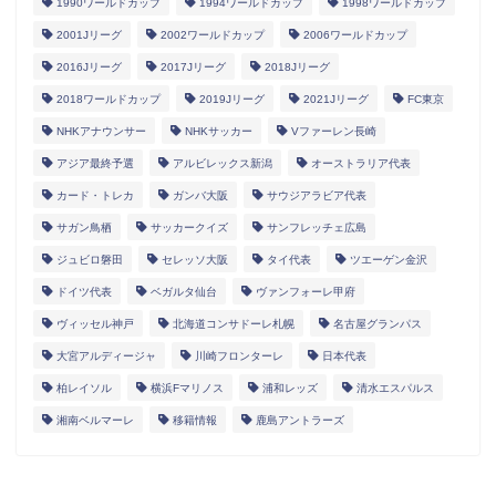
1990ワールドカップ
1994ワールドカップ
1998ワールドカップ
2001Jリーグ
2002ワールドカップ
2006ワールドカップ
2016Jリーグ
2017Jリーグ
2018Jリーグ
2018ワールドカップ
2019Jリーグ
2021Jリーグ
FC東京
NHKアナウンサー
NHKサッカー
Vファーレン長崎
アジア最終予選
アルビレックス新潟
オーストラリア代表
カード・トレカ
ガンバ大阪
サウジアラビア代表
サガン鳥栖
サッカークイズ
サンフレッチェ広島
ジュビロ磐田
セレッソ大阪
タイ代表
ツエーゲン金沢
ドイツ代表
ベガルタ仙台
ヴァンフォーレ甲府
ヴィッセル神戸
北海道コンサドーレ札幌
名古屋グランパス
大宮アルディージャ
川崎フロンターレ
日本代表
柏レイソル
横浜Fマリノス
浦和レッズ
清水エスパルス
湘南ベルマーレ
移籍情報
鹿島アントラーズ