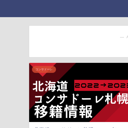
― 
コンサドーレ